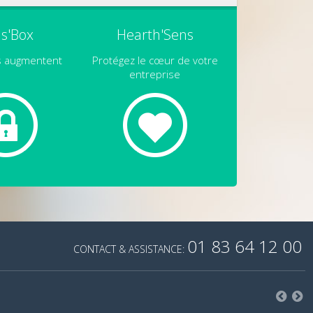
s'Box
Hearth'Sens
es augmentent
Protégez le cœur de votre
entreprise
01 83 64 12 00
CONTACT & ASSISTANCE: