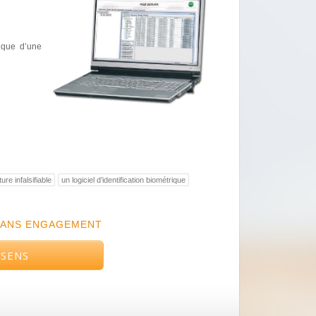
gique d’une
ure infalsifiable
un logiciel d’identification biométrique
SANS ENGAGEMENT
’SENS