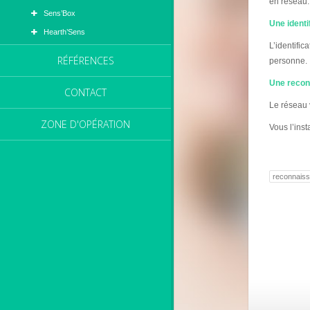
en réseau.
Sens’Box
Une identif
Hearth’Sens
L’identifi
RÉFÉRENCES
personne.
Une reconn
CONTACT
Le réseau 
ZONE D'OPÉRATION
Vous l’insta
reconnaiss