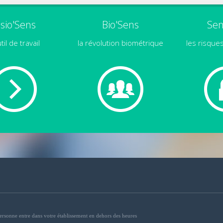
isio'Sens
Bio'Sens
Sen
til de travail
la révolution biométrique
les risqu
personne entre dans votre établissement en dehors des heures