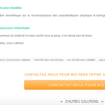
ication infaillible
cation biométrique sur la reconnaissance des caractéristiques physique et biolo
aissance infalsifiable
veineux du doigt de la main caché sous la peau, il ne laisse pas de trace.
llez, vous l’utilisez.
ance d'empreintes digitales
d’identification biométrique
une identification infaillible
signat
CONTACTEZ-NOUS POUR BIO’SENS OFFRE 
CONTACTEZ-NOUS POUR BIO
D'AUTRES SOLUTIONS