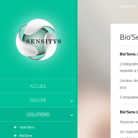
SENSITYS
Bio’S
Bio’Sens, 
L’intégrat
mobilité à
Lecteur de
ACCUEIL
jour.
Compatible
GROUPE
Bio’Sens 
SOLUTIONS
Associer sé
Visio’Sens
Un logicie
Bio’Sens