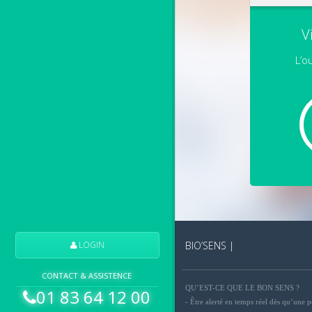
V
L’ou
BIO’SENS |
LOGIN
CONTACT & ASSISTENCE
QU’EST-CE QUE LE BON SENS ?
01 83 64 12 00
- Être alerté en temps réel dès qu’une 