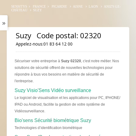
SENSITYS
FRANCE
PICARDIE
AISNE
LAON
ANIZY-LE-
CHÂTEAU
SUZY
»
Suzy Code postal: 02320
Appelez-nous:
01 83 64 12 00
Sécuriser votre entreprise à
Suzy 02320
, c'est notre métier. Nos
solutions de sécurité offrent de nouvelles technologies pour
répondre à tous vos besoins en matière de sécurité de
l'entreprise.
Suzy Visio'Sens Vidéo surveillance
Le logiciel de visualisation et les applications pour PC, IPHONE/
IPAD ou Android, facilite la gestion de votre système de
Vidéosurveillance.
Bio'sens Sécurité biométrique Suzy
Technologies d’identification biométrique